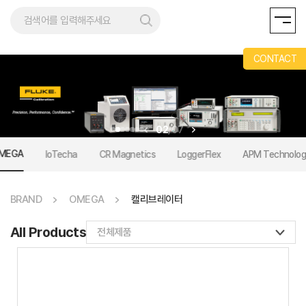
AND
CONTACT
02
/
07
MEGA
IoTecha
CR Magnetics
LoggerFlex
APM Technolog
BRAND
OMEGA
캘리브레이터
All Products
전체제품