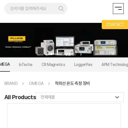
AND
CONTACT
03
/
07
MEGA
IoTecha
CR Magnetics
LoggerFlex
APM Technolog
BRAND
OMEGA
적외선 온도 측정 장비
All Products
전체제품