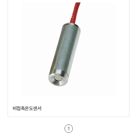
비접촉온도센서
1