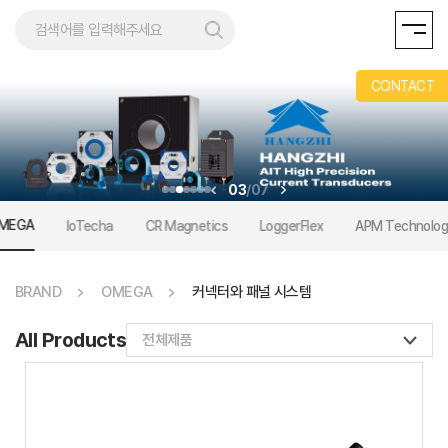
AND
CONTACT
03
/
07
MEGA
IoTecha
CR Magnetics
LoggerFlex
APM Technolog
BRAND
OMEGA
커넥터와 패널 시스템
All Products
전체제품