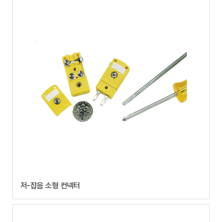
저-잡음 소형 컨넥터