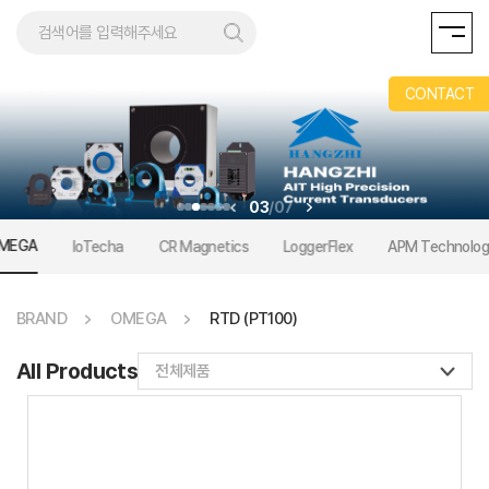
AND
CONTACT
03
/
07
MEGA
IoTecha
CR Magnetics
LoggerFlex
APM Technolog
BRAND
OMEGA
RTD (PT100)
All Products
전체제품