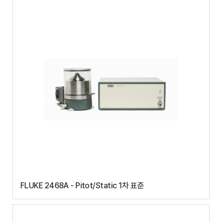
FLUKE 2468A - Pitot/Static 1차 표준