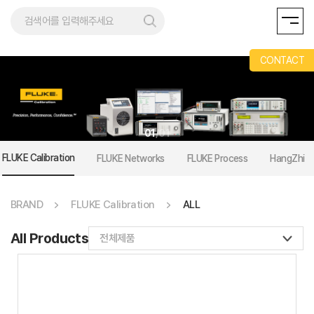
REMENT
CONTACT
01
/
01
FLUKE Calibration
FLUKE Networks
FLUKE Process
HangZhi
BRAND
FLUKE Calibration
ALL
All Products
전체제품