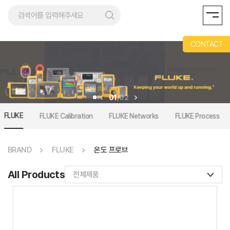
REMENT
CONTACT
01
/
02
FLUKE
FLUKE Calibration
FLUKE Networks
FLUKE Process
BRAND
FLUKE
온도 프로브
All Products
전체제품