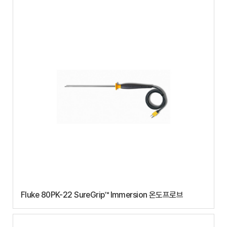
Fluke 80PK-22 SureGrip™ Immersion 온도프로브