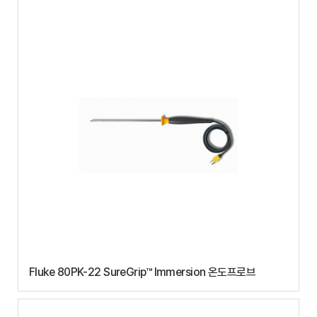
Fluke 80PK-22 SureGrip™ Immersion 온도프로브