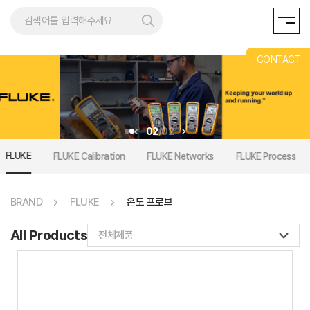
AND
CONTACT
01
/
02
FLUKE
FLUKE Calibration
FLUKE Networks
FLUKE Process
BRAND
FLUKE
온도 프로브
All Products
전체제품