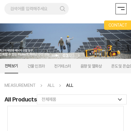
REMENT
CONTACT
03
/
03
전체보기
건물 인프라
전기테스터
음향 및 열화상
온도 및 온습
MEASUREMENT
ALL
ALL
All Products
전체제품