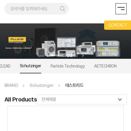
AND
CONTACT
03
/
07
Schutzinger
ELEAD
Particle Technology
AETECHRON
BRAND
Schutzinger
테스트리드
All Products
전체제품