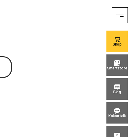
Shop
D
Smartstore
Blog
Kakaotalk