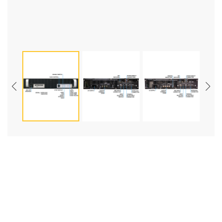
AETECHRON Linear Amplifier 7200
Series
제품명
Linear Amplifier
제조사
AETECHRON
모델
7200 Series