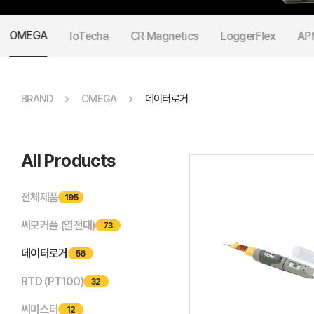
OMEGA
IoTecha
CR Magnetics
LoggerFlex
AP
BRAND
OMEGA
데이터로거
All Products
전체제품
195
써모커플 (열전대)
73
데이터로거
56
RTD (PT100)
32
써미스터
12