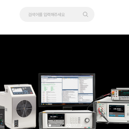
02
/
07