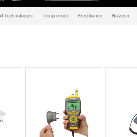
M Technologies
Temprecord
Freshliance
Halveon