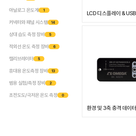
아날로그 온도계
1
LCD 디스플레이 & USB
인터페이스가 적용된 
커넥터와 패널 시스템
14
데이터 로거
상대 습도 측정 장비
5
적외선 온도 측정 장비
6
캘리브레이터
5
휴대용 온도측정 장비
13
범용 실험/측정 장비
2
초전도도/극저온 온도 측정
0
환경 및 3축 충격 데이