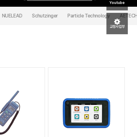
Youtube
NUELEAD
Schutzinger
Particle Technology
AETEC
교정사업부