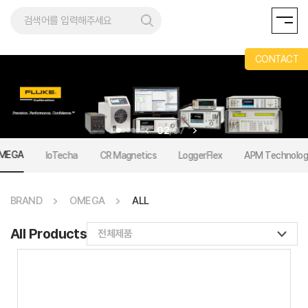
AND
CONTACT
02
/
07
MEGA
IoTecha
CR Magnetics
LoggerFlex
APM Technolog
BRAND
OMEGA
ALL
All Products
전체제품