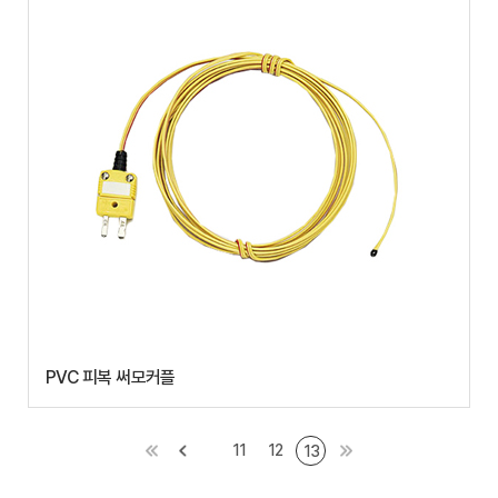
PVC 피복 써모커플
11
12
13